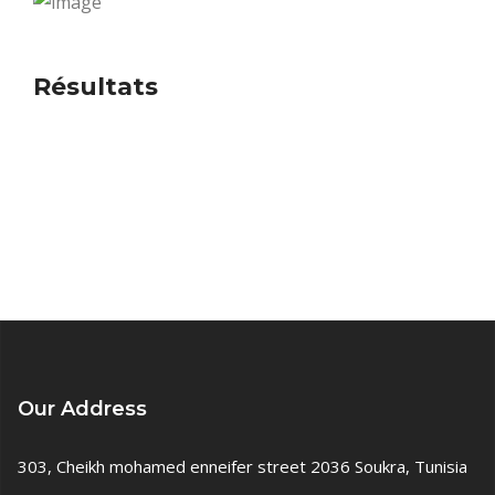
Résultats
Our Address
303, Cheikh mohamed enneifer street 2036 Soukra, Tunisia