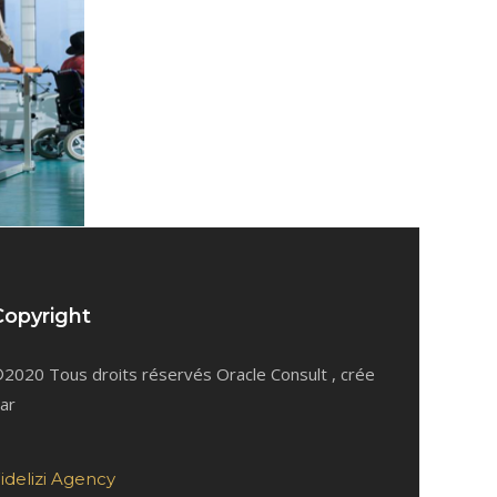
Copyright
2020 Tous droits réservés Oracle Consult , crée
ar
idelizi Agency